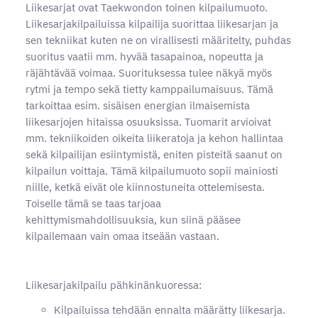
Liikesarjat ovat Taekwondon toinen kilpailumuoto.
Liikesarjakilpailuissa kilpailija suorittaa liikesarjan ja
sen tekniikat kuten ne on virallisesti määritelty, puhdas
suoritus vaatii mm. hyvää tasapainoa, nopeutta ja
räjähtävää voimaa. Suorituksessa tulee näkyä myös
rytmi ja tempo sekä tietty kamppailumaisuus. Tämä
tarkoittaa esim. sisäisen energian ilmaisemista
liikesarjojen hitaissa osuuksissa. Tuomarit arvioivat
mm. tekniikoiden oikeita liikeratoja ja kehon hallintaa
sekä kilpailijan esiintymistä, eniten pisteitä saanut on
kilpailun voittaja. Tämä kilpailumuoto sopii mainiosti
niille, ketkä eivät ole kiinnostuneita ottelemisesta.
Toiselle tämä se taas tarjoaa
kehittymismahdollisuuksia, kun siinä pääsee
kilpailemaan vain omaa itseään vastaan.
Liikesarjakilpailu pähkinänkuoressa:
Kilpailuissa tehdään ennalta määrätty liikesarja.