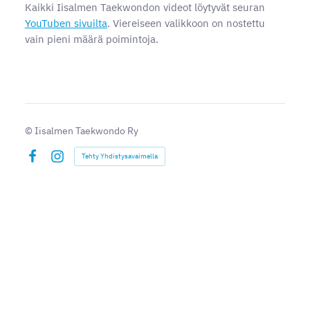
Kaikki Iisalmen Taekwondon videot löytyvät seuran
YouTuben sivuilta
. Viereiseen valikkoon on nostettu
vain pieni määrä poimintoja.
©
Iisalmen Taekwondo Ry
Tehty Yhdistysavaimella
Facebook
Instagram