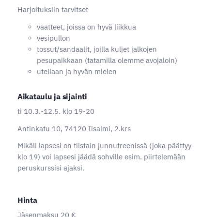
Harjoituksiin tarvitset
vaatteet, joissa on hyvä liikkua
vesipullon
tossut/sandaalit, joilla kuljet jalkojen
pesupaikkaan (tatamilla olemme avojaloin)
uteliaan ja hyvän mielen
Aikataulu ja sijainti
ti 10.3.-12.5. klo 19-20
Antinkatu 10, 74120 Iisalmi, 2.krs
Mikäli lapsesi on tiistain junnutreenissä (joka päättyy
klo 19) voi lapsesi jäädä sohville esim. piirtelemään
peruskurssisi ajaksi.
Hinta
Jäsenmaksu 20 €