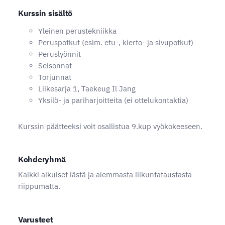
Kurssin sisältö
Yleinen perustekniikka
Peruspotkut (esim. etu-, kierto- ja sivupotkut)
Peruslyönnit
Seisonnat
Torjunnat
Liikesarja 1, Taekeug Il Jang
Yksilö- ja pariharjoitteita (ei ottelukontaktia)
Kurssin päätteeksi voit osallistua 9.kup vyökokeeseen.
Kohderyhmä
Kaikki aikuiset iästä ja aiemmasta liikuntataustasta
riippumatta.
Varusteet