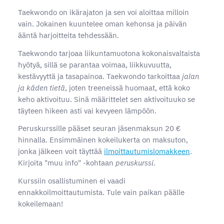
Taekwondo on ikärajaton ja sen voi aloittaa milloin
vain. Jokainen kuuntelee oman kehonsa ja päivän
ääntä harjoitteita tehdessään.
Taekwondo tarjoaa liikuntamuotona kokonaisvaltaista
hyötyä, sillä se parantaa voimaa, liikkuvuutta,
kestävyyttä ja tasapainoa. Taekwondo tarkoittaa
jalan
ja käden tietä
, joten treeneissä huomaat, että koko
keho aktivoituu. Sinä määrittelet sen aktivoituuko se
täyteen hikeen asti vai kevyeen lämpöön.
Peruskurssille pääset seuran jäsenmaksun 20 €
hinnalla. Ensimmäinen kokeilukerta on maksuton,
jonka jälkeen voit täyttää
ilmoittautumislomakkeen
.
Kirjoita "muu info" -kohtaan
peruskurssi
.
Kurssiin osallistuminen ei vaadi
ennakkoilmoittautumista. Tule vain paikan päälle
kokeilemaan!