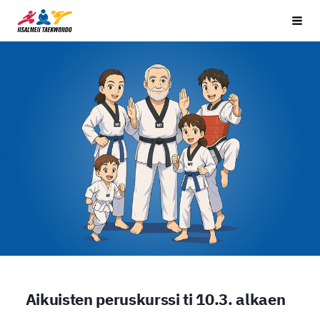
Siirry
Iisalmen Taekwondo Ry
Vali
sivun
sisältöön
Aikuisten peruskurssi ti 10.3. alkaen