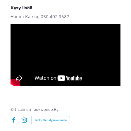
Kysy lisää
Hannu Karstu, 050 402 3687
YouTube-videon näyttäminen ei onnistunut.
Tarkista selaimen yksityisyysasetukset.
©
Iisalmen Taekwondo Ry
Tehty Yhdistysavaimella
Facebook
Instagram