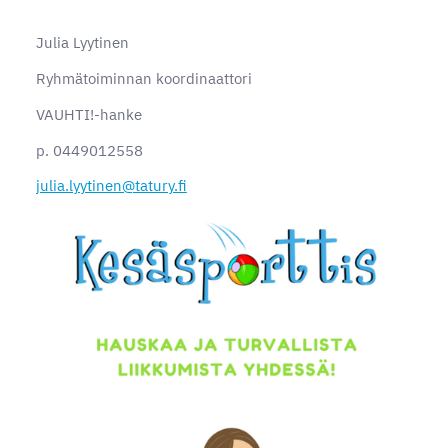
Julia Lyytinen
Ryhmätoiminnan koordinaattori
VAUHTI!-hanke
p. 0449012558
julia.lyytinen@tatury.fi