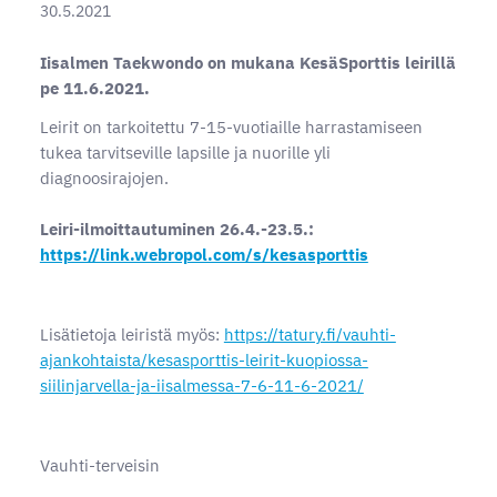
30.5.2021
Iisalmen Taekwondo on mukana KesäSporttis leirillä
pe 11.6.2021.
Leirit on tarkoitettu 7-15-vuotiaille harrastamiseen
tukea tarvitseville lapsille ja nuorille yli
diagnoosirajojen.
Leiri-ilmoittautuminen 26.4.-23.5.:
https://link.webropol.com/s/kesasporttis
Lisätietoja leiristä myös:
https://tatury.fi/vauhti-
ajankohtaista/kesasporttis-leirit-kuopiossa-
siilinjarvella-ja-iisalmessa-7-6-11-6-2021/
Vauhti-terveisin