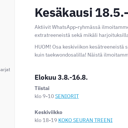
Kesäkausi 18.5.
Aktiivit WhatsApp-ryhmässä ilmoitamme
extratreeneistä sekä mikäli harjoituksilla
HUOM! Osa keskiviikon kesätreeneistä sa
kuin taekwondosalilla! Näistä ilmoita
sarjat
Elokuu 3.8.-16.8.
Tiistai
klo 9-10
SENIORIT
Keskiviikko
klo 18-19
KOKO SEURAN TREENI