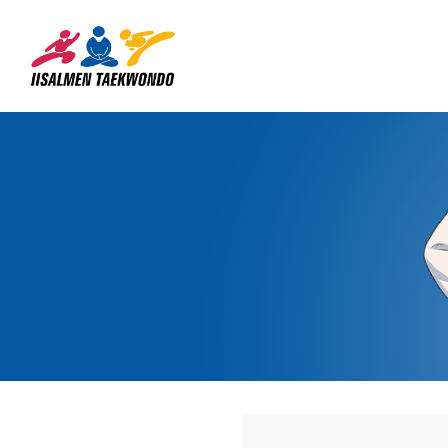
Siirry
sivun
Iisalmen Taekwondo Ry
sisältöön