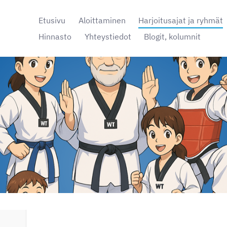
Etusivu
Aloittaminen
Harjoitusajat ja ryhmät
Hinnasto
Yhteystiedot
Blogit, kolumnit