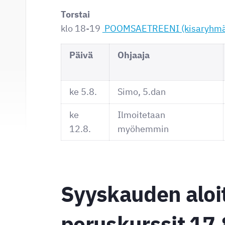
Torstai
klo 18-19
POOMSAETREENI (kisaryhmä
Päivä
Ohjaaja
ke 5.8.
Simo, 5.dan
ke
Ilmoitetaan
12.8.
myöhemmin
Syyskauden aloit
peruskurssit 17.