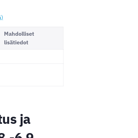
)
Mahdolliset
lisätiedot
us ja
8.-6.9.