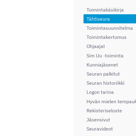
Toimintakäsikirja
Tähtiseura
Toimintasuunnitelma
Toimintakertomus
Ohjaajat
Sim Uu -toiminta
Kunniajäsenet
Seuran palkitut
Seuran historiikki
Logon tarina
Hyvän mielen tempau
Rekisteriseloste
Jäsensivut
Seuravideot