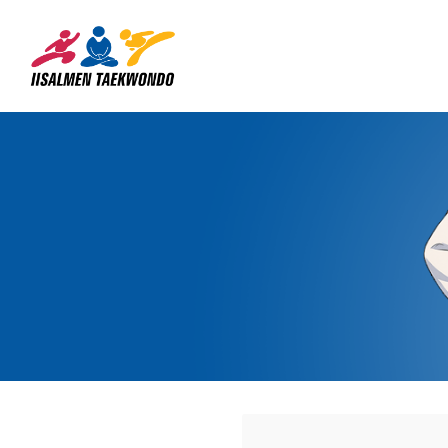
Siirry
sivun
Iisalmen Taekwondo Ry
sisältöön