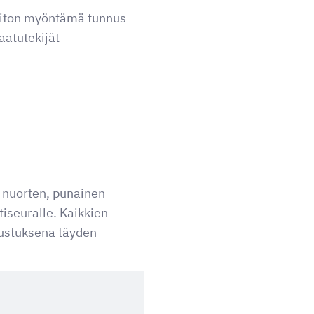
liiton myöntämä tunnus
aatutekijät
a nuorten, punainen
tiseuralle. Kaikkien
ustuksena täyden