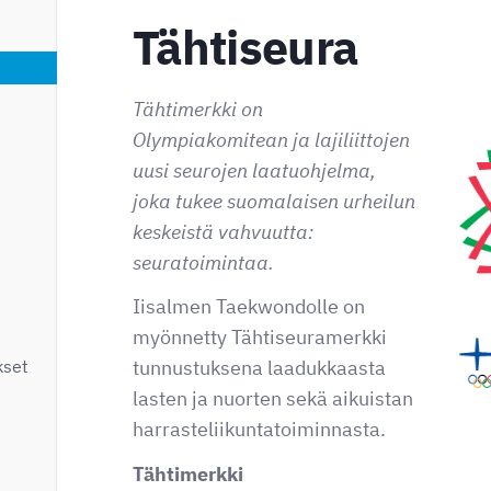
Tähtiseura
Tähtimerkki on
Olympiakomitean ja lajiliittojen
uusi seurojen laatuohjelma,
joka tukee suomalaisen urheilun
keskeistä vahvuutta:
seuratoimintaa.
Iisalmen Taekwondolle on
myönnetty Tähtiseuramerkki
kset
tunnustuksena laadukkaasta
lasten ja nuorten sekä aikuistan
harrasteliikuntatoiminnasta.
Tähtimerkki