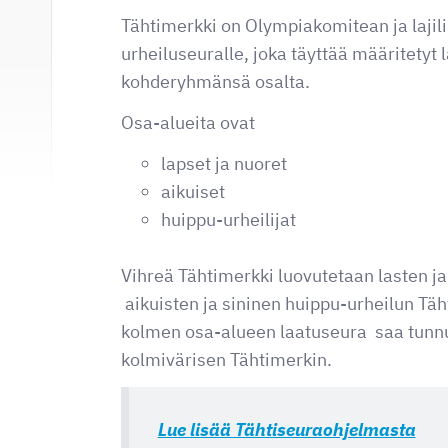
Tähtimerkki on Olympiakomitean ja laji
urheiluseuralle, joka täyttää määritetyt l
kohderyhmänsä osalta.
Osa-alueita ovat
lapset ja nuoret
aikuiset
huippu-urheilijat
Vihreä Tähtimerkki luovutetaan lasten j
aikuisten ja sininen huippu-urheilun Täh
kolmen osa-alueen laatuseura saa tunn
kolmivärisen Tähtimerkin.
Lue lisää Tähtiseuraohjelmasta