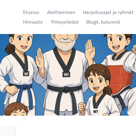
Etusivu
Aloittaminen
Harjoitusajat ja ryhmät
Hinnasto
Yhteystiedot
Blogit, kolumnit