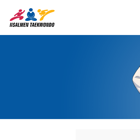
Siirry
sivun
Iisalmen Taekwondo Ry
sisältöön