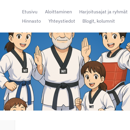
Etusivu
Aloittaminen
Harjoitusajat ja ryhmät
Hinnasto
Yhteystiedot
Blogit, kolumnit