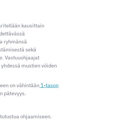
itellään kausittain
idettävässä
aa ryhmänsä
estämisestä sekä
le. Vastuuohjaajat
ä yhdessä mustien vöiden
seen on vähintään
1-tason
an pätevyys.
 tutustua ohjaamiseen.