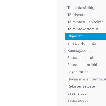
Toimintakäsikirja
Tähtiseura
Toimintasuunnitelma
Toimintakertomus
Ohjaajat
Sim Uu -toiminta
Kunniajäsenet
Seuran palkitut
Seuran historiikki
Logon tarina
Hyvän mielen tempau
Rekisteriseloste
Jäsensivut
Seuravideot