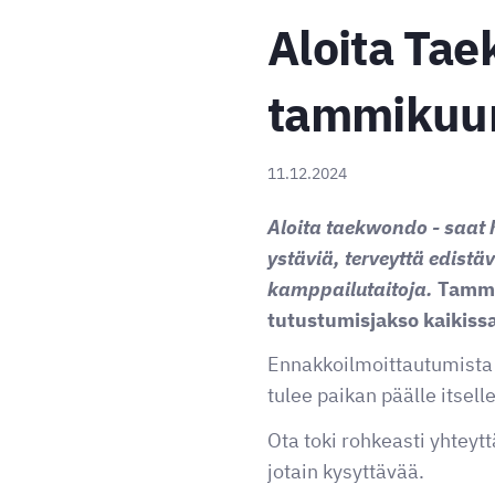
Aloita Tae
tammikuun
11.12.2024
Aloita taekwondo - saat 
ystäviä, terveyttä edistäv
kamppailutaitoja.
Tammi
tutustumisjakso kaikiss
Ennakkoilmoittautumista e
tulee paikan päälle itsel
Ota toki rohkeasti yhteytt
jotain kysyttävää.