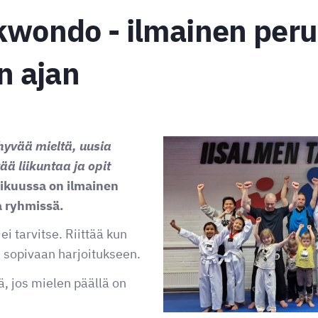
kwondo - ilmainen peru
 ajan
hyvää mieltä, uusia
ää liikuntaa ja opit
kuussa on ilmainen
a ryhmissä.
i tarvitse. Riittää kun
le sopivaan harjoitukseen.
ä, jos mielen päällä on