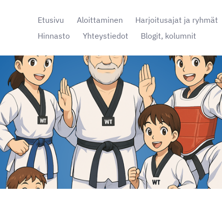
Etusivu
Aloittaminen
Harjoitusajat ja ryhmät
Hinnasto
Yhteystiedot
Blogit, kolumnit