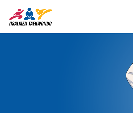
Siirry
sivun
Iisalmen Taekwondo Ry
sisältöön