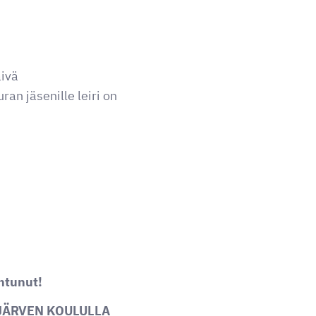
äivä
an jäsenille leiri on
ihtunut!
IJÄRVEN KOULULLA