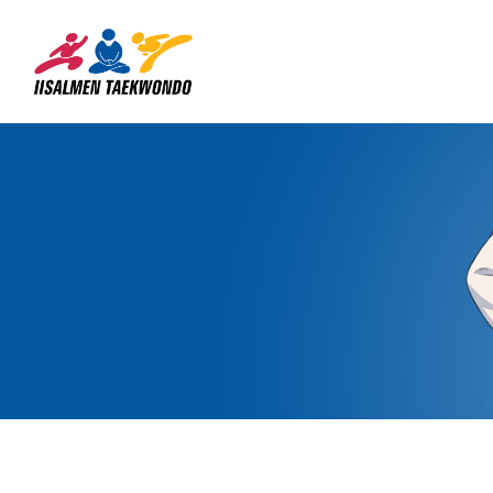
Siirry
sivun
Iisalmen Taekwondo Ry
sisältöön