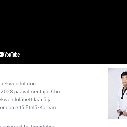
be-videon näyttäminen ei onnistunut. Tarkista selaimen yksityisyysaset
Taekwondoliiton
ti 2028 päävalmentaja. Cho
ekwondolähettiläänä ja
wondoa että Etelä-Korean
le vyöarvoille, tervetuloa