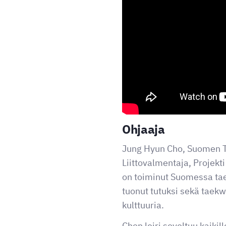
YouTu
Ohjaaja
Jung Hyun Cho, Suomen 
Liittovalmentaja, Projek
on toiminut Suomessa ta
tuonut tutuksi sekä taek
kulttuuria.
Chon leiri soveltuu kaikil