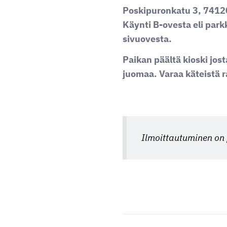
Poskipuronkatu 3, 74120
Käynti B-ovesta eli park
sivuovesta.
Paikan päältä kioski jost
juomaa. Varaa käteistä 
Ilmoittautuminen on