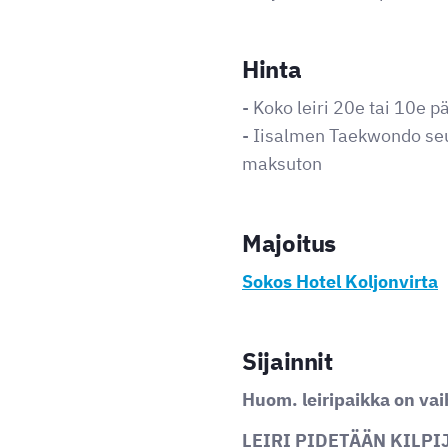
Hinta
- Koko leiri 20e tai 10e p
- Iisalmen Taekwondo seur
maksuton
Majoitus
Sokos Hotel Koljonvirta
Sijainnit
Huom. leiripaikka on va
LEIRI PIDETÄÄN KILP