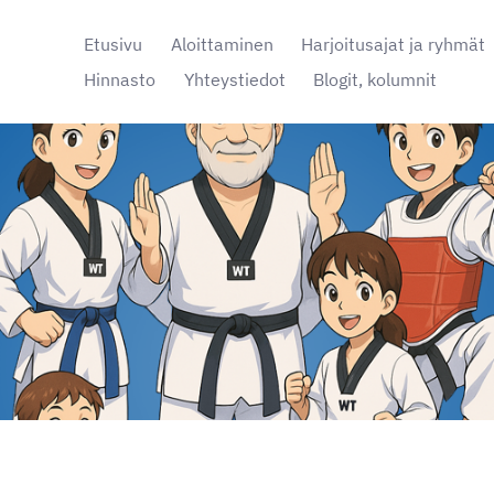
Etusivu
Aloittaminen
Harjoitusajat ja ryhmät
Hinnasto
Yhteystiedot
Blogit, kolumnit