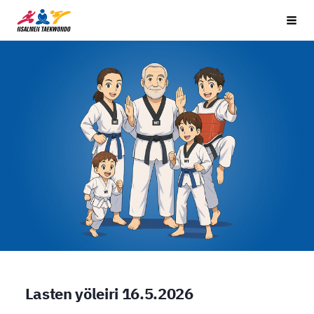
Siirry
Iisalmen Taekwondo Ry
Vali
sivun
sisältöön
Lasten yöleiri 16.5.2026