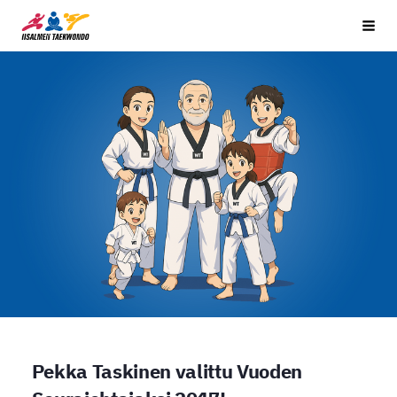
Siirry
Iisalmen Taekwondo Ry
Vali
sivun
sisältöön
Pekka Taskinen valittu Vuoden