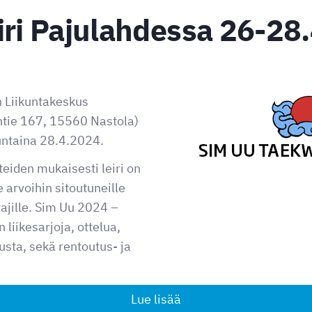
iri Pajulahdessa 26-28
n Liikuntakeskus
ntie 167, 15560 Nastola)
untaina 28.4.2024.
eiden mukaisesti leiri on
 arvoihin sitoutuneille
tajille. Sim Uu 2024 –
 liikesarjoja, ottelua,
usta, sekä rentoutus- ja
Lue lisää