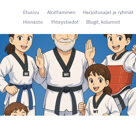
Etusivu
Aloittaminen
Harjoitusajat ja ryhmät
Hinnasto
Yhteystiedot
Blogit, kolumnit