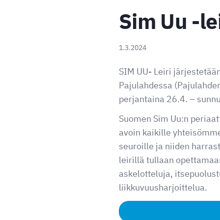
Sim Uu -le
1.3.2024
SIM UU- Leiri järjestetää
Pajulahdessa (Pajulahde
perjantaina 26.4. – sunn
Suomen Sim Uu:n periaatt
avoin kaikille yhteisömme
seuroille ja niiden harras
leirillä tullaan opettamaan
askelotteluja, itsepuolust
liikkuvuusharjoittelua.