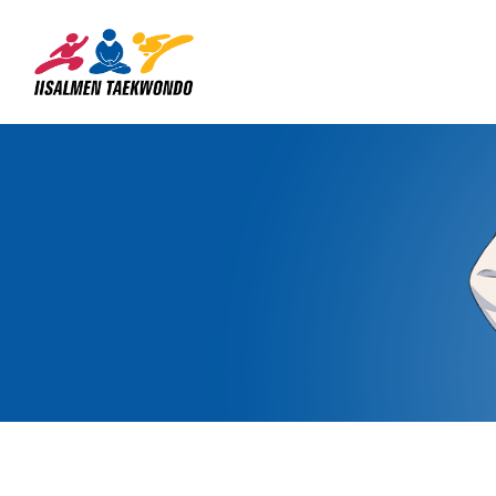
Siirry
sivun
Iisalmen Taekwondo Ry
sisältöön